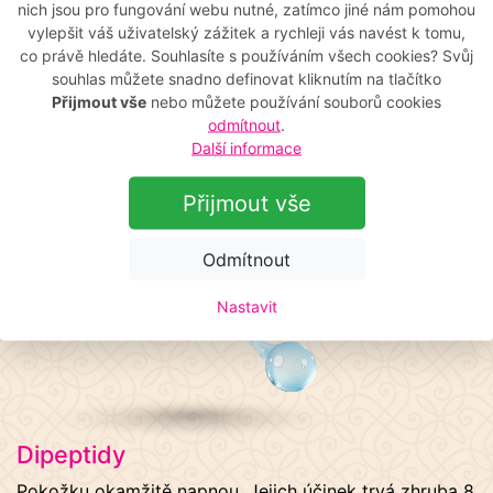
dokonale napnutá
a
vrásky jsou méně viditelné
. Díky
nich jsou pro fungování webu nutné, zatímco jiné nám pomohou
obsahu kyseliny hyaluronové bude Vaše pokožka lépe
vylepšit váš uživatelský zážitek a rychleji vás navést k tomu,
co právě hledáte. Souhlasíte s používáním všech cookies? Svůj
hospodařit s vodou a získá
větší objem
a tím i
souhlas můžete snadno definovat kliknutím na tlačítko
pevnější strukturu.
Přijmout vše
nebo můžete používání souborů cookies
odmítnout
.
Instant Facelift krém zabraňuje stárnutí pokožky,
Další informace
protože obsahuje:
Přijmout vše
Odmítnout
Nastavit
Dipeptidy
Pokožku okamžitě napnou. Jejich účinek trvá zhruba 8