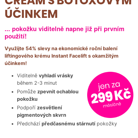
CREAM S BOTOXOVÝM
ÚČINKEM
... pokožku viditelně napne již při prvním
použití!
Využijte 54% slevy na ekonomické roční balení
liftingového krému Instant Facelift s okamžitým
účinkem!
Viditelně
vyhladí vrásky
během 2-3 minut
Pomůže
zpevnit ochablou
pokožku
Podpoří
zesvětlení
pigmentových skvrn
Předchází
předčasnému stárnutí
pokožky