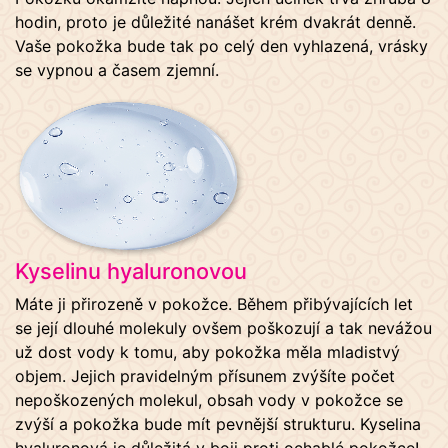
hodin, proto je důležité nanášet krém dvakrát denně.
Vaše pokožka bude tak po celý den vyhlazená, vrásky
se vypnou a časem zjemní.
Kyselinu hyaluronovou
Máte ji přirozeně v pokožce. Během přibývajících let
se její dlouhé molekuly ovšem poškozují a tak nevážou
už dost vody k tomu, aby pokožka měla mladistvý
objem. Jejich pravidelným přísunem zvýšíte počet
nepoškozených molekul, obsah vody v pokožce se
zvýší a pokožka bude mít pevnější strukturu. Kyselina
hyaluronová je důležitá v boji proti ochablé pokožce!