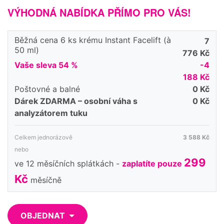
VÝHODNÁ NABÍDKA PŘÍMO PRO VÁS!
Běžná cena 6 ks krému Instant Facelift (à
7
50 ml)
776 Kč
Vaše sleva 54 %
-4
188 Kč
Poštovné a balné
0 Kč
Dárek ZDARMA – osobní váha s
0 Kč
analyzátorem tuku
Celkem jednorázově
3 588 Kč
nebo
299
ve 12 měsíčních splátkách -
zaplatíte pouze
Kč
měsíčně
OBJEDNAT