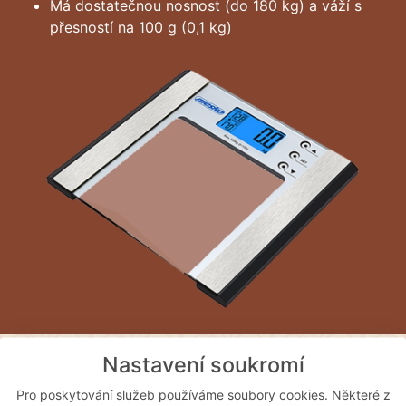
Má dostatečnou nosnost (do 180 kg) a váží s
přesností na 100 g (0,1 kg)
Nastavení soukromí
Při dlouhodobém používání
Instant Facelift krému
dvakrát denně
si všimnete, že je Vaše
pokožka
Pro poskytování služeb používáme soubory cookies. Některé z